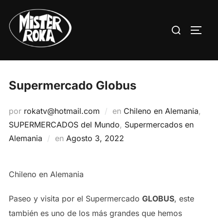
Saltar
al
Buscar:
ALTE
contenido
Supermercado Globus
por
rokatv@hotmail.com
en
Chileno en Alemania
,
SUPERMERCADOS del Mundo
,
Supermercados en
Publicado
Alemania
en
Agosto 3, 2022
el
Chileno en Alemania
Paseo y visita por el Supermercado
GLOBUS
, este
también es uno de los más grandes que hemos