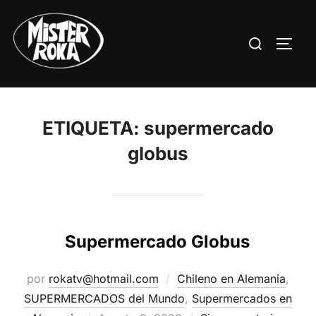
Saltar
al
Buscar:
ALTE
contenido
ETIQUETA:
supermercado
globus
Supermercado Globus
por
rokatv@hotmail.com
Chileno en Alemania
,
SUPERMERCADOS del Mundo
,
Supermercados en