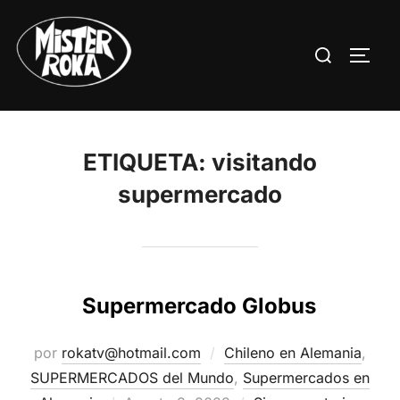
Saltar
al
Buscar:
ALTE
contenido
ETIQUETA:
visitando
supermercado
Supermercado Globus
por
rokatv@hotmail.com
Chileno en Alemania
,
SUPERMERCADOS del Mundo
,
Supermercados en