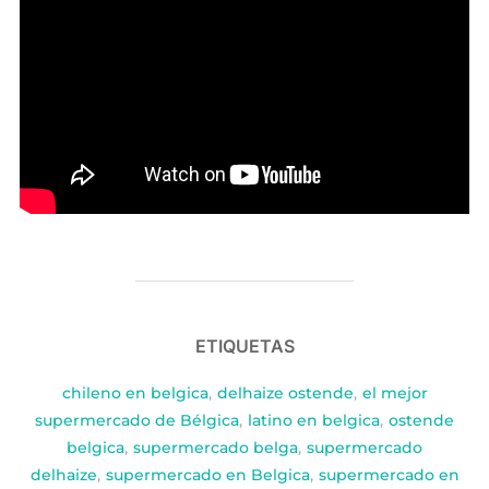
ETIQUETAS
chileno en belgica
,
delhaize ostende
,
el mejor
supermercado de Bélgica
,
latino en belgica
,
ostende
belgica
,
supermercado belga
,
supermercado
delhaize
,
supermercado en Belgica
,
supermercado en