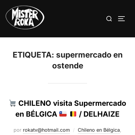
Saltar
al
Buscar:
ALTE
contenido
ETIQUETA:
supermercado en
ostende
CHILENO visita Supermercado
en BÉLGICA
/ DELHAIZE
por
rokatv@hotmail.com
Chileno en Bélgica
,