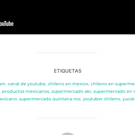
ETIQUETAS
lum
,
canal de youtube
,
chileno en mexico
,
chileno en superme
,
productos mexicanos
,
supermercado aki
,
supermercado en 
exicano
,
supermercado quintana roo
,
youtuber chileno
,
yucat