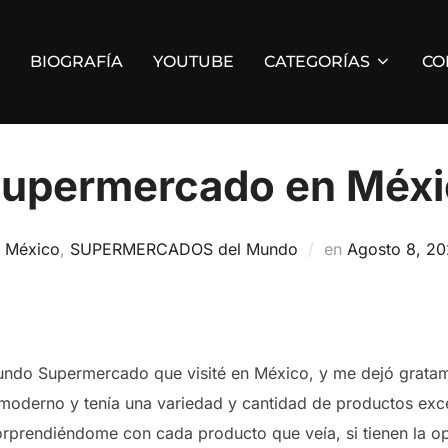
BIOGRAFÍA
YOUTUBE
CATEGORÍAS
CO
Supermercado en Méxi
Publicado
n
México
,
SUPERMERCADOS del Mundo
en
Agosto 8, 2
el
undo Supermercado que visité en México, y me dejó gratam
 moderno y tenía una variedad y cantidad de productos exc
orprendiéndome con cada producto que veía, si tienen la op