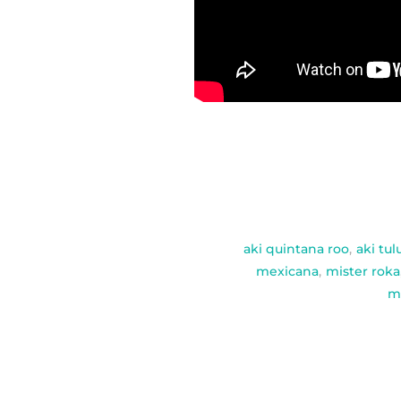
aki quintana roo
,
aki tu
mexicana
,
mister roka
m