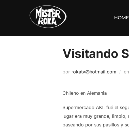
Saltar
al
HOME
contenido
Visitando 
por
rokatv@hotmail.com
e
Chileno en Alemania
Supermercado AKI, fué el seg
lugar era muy grande, limpio,
paseando por sus pasillos y s