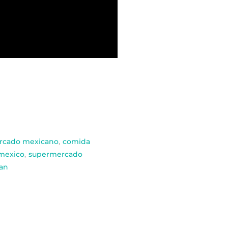
rcado mexicano
,
comida
mexico
,
supermercado
an