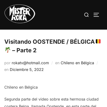
Saltar
al
Buscar:
ALTE
contenido
Visitando OOSTENDE / BÉLGICA
– Parte 2
por
rokatv@hotmail.com
en
Chileno en Bélgica
Publicado
en
Diciembre 5, 2022
el
Chileno en Bélgica
Segunda parte del video sobre esta hermosa ciudad
costera Belga, llamada Oostende, en esta parte del