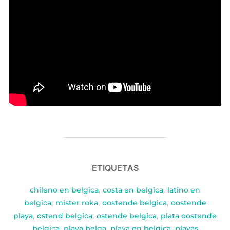
ETIQUETAS
chileno en belgica
,
costa en belgica
,
latino en
belgica
,
mister roka
,
oostende belgica
,
oostende
playa
,
ostend belgica
,
ostende belgica
,
plata oostende
belgica
,
playa belga
,
playa en belgica
,
playas