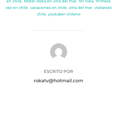
en chile
,
Mister Roka en viña del mar
,
mr roka
,
Primera
vez en chile
,
vacaciones en chile
,
viña del mar
,
visitando
chile
,
youtuber chileno
AUTOR DE LA PUBLICACIÓN
ESCRITO POR
rokatv@hotmail.com