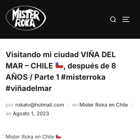
Saltar
al
Buscar:
ALTE
contenido
Visitando mi ciudad VIÑA DEL
MAR – CHILE
, después de 8
AÑOS / Parte 1 #misterroka
#viñadelmar
por
rokatv@hotmail.com
en
Mister Roka en Chile
Publicado
en
Agosto 1, 2023
el
Mister Roka en Chile