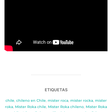
ETIQUETAS
chile
,
chileno en Chile
,
mister roca
,
mister rocka
,
mister
roka
,
Mister Roka chile
,
Mister Roka chileno
,
Mister Roka