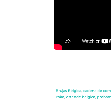
Brujas Bélgica
,
cadena de comi
roka
,
ostende belgica
,
probam