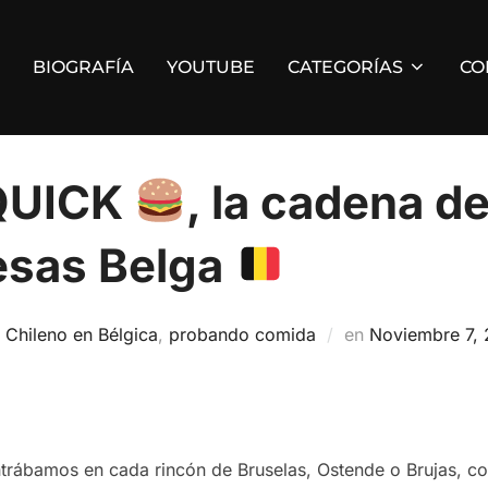
BIOGRAFÍA
YOUTUBE
CATEGORÍAS
CO
QUICK
, la cadena d
sas Belga
Publicado
n
Chileno en Bélgica
,
probando comida
en
Noviembre 7,
el
trábamos en cada rincón de Bruselas, Ostende o Brujas, con