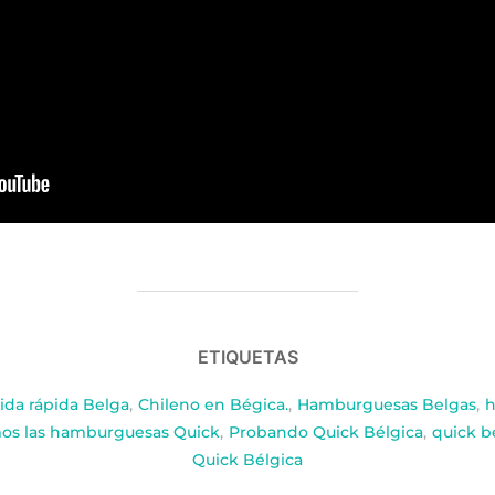
ETIQUETAS
da rápida Belga
,
Chileno en Bégica.
,
Hamburguesas Belgas
,
h
os las hamburguesas Quick
,
Probando Quick Bélgica
,
quick b
Quick Bélgica