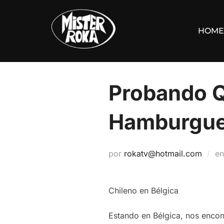
Saltar
al
HOME
contenido
Probando 
Hamburgue
por
rokatv@hotmail.com
e
Chileno en Bélgica
Estando en Bélgica, nos encon