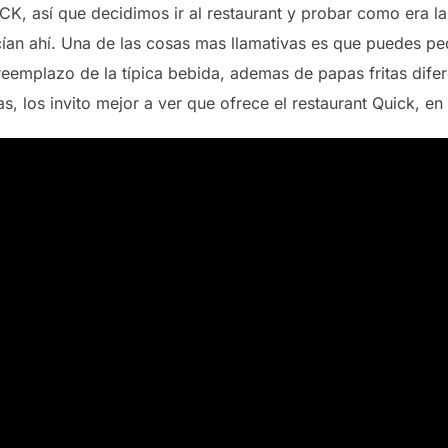
, así que decidimos ir al restaurant y probar como era l
ecían ahí. Una de las cosas mas llamativas es que puedes p
mplazo de la típica bebida, ademas de papas fritas difer
 los invito mejor a ver que ofrece el restaurant Quick, en 