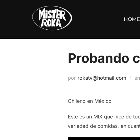
Saltar
al
HOME
contenido
Probando c
por
rokatv@hotmail.com
e
Chileno en México
Este es un MIX que hice de to
variedad de comidas, en cuanto