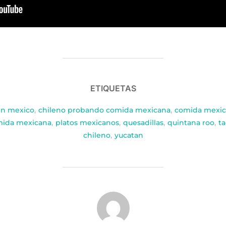
ETIQUETAS
en mexico
,
chileno probando comida mexicana
,
comida mexic
mida mexicana
,
platos mexicanos
,
quesadillas
,
quintana roo
,
t
chileno
,
yucatan
AUTOR DE LA PUBLICACIÓN