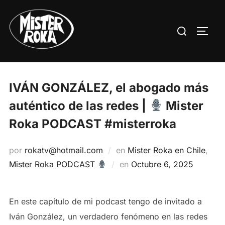
Saltar
al
Buscar:
ALTE
contenido
IVÁN GONZÁLEZ, el abogado más
auténtico de las redes |
Mister
Roka PODCAST #misterroka
por
rokatv@hotmail.com
en
Mister Roka en Chile
,
Publicado
Mister Roka PODCAST
en
Octubre 6, 2025
el
En este capítulo de mi podcast tengo de invitado a
Iván González, un verdadero fenómeno en las redes