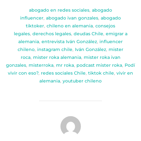
abogado en redes sociales
,
abogado
influencer
,
abogado ivan gonzales
,
abogado
tiktoker
,
chileno en alemania
,
consejos
legales
,
derechos legales
,
deudas Chile
,
emigrar a
alemania
,
entrevista Iván González
,
influencer
chileno
,
instagram chile
,
Iván González
,
mister
roca
,
mister roka alemania
,
mister roka ivan
gonzales
,
misterroka
,
mr roka
,
podcast mister roka
,
Podí
vivir con eso?
,
redes sociales Chile
,
tiktok chile
,
vivir en
alemania
,
youtuber chileno
AUTOR DE LA PUBLICACIÓN