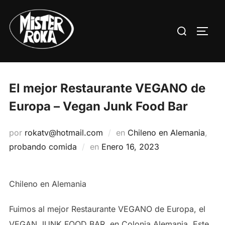
Saltar
al
Buscar:
ALTE
contenido
El mejor Restaurante VEGANO de
Europa – Vegan Junk Food Bar
por
rokatv@hotmail.com
en
Chileno en Alemania
,
Publicado
probando comida
en
Enero 16, 2023
el
Chileno en Alemania
Fuimos al mejor Restaurante VEGANO de Europa, el
VEGAN JUNK FOOD BAR, en Colonia Alemania. Este