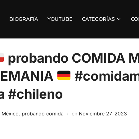
BIOGRAFÍA
YOUTUBE
CATEGORÍAS
CO
probando COMIDA 
LEMANIA
#comidam
a #chileno
Publicado
n
México
,
probando comida
en
Noviembre 27, 2023
el