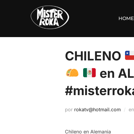
Saltar
al
HOME
contenido
CHILENO
en A
#misterrok
por
rokatv@hotmail.com
e
Chileno en Alemania