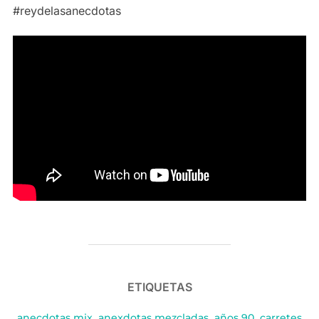
#reydelasanecdotas
ETIQUETAS
anecdotas mix
,
anexdotas mezcladas
,
años 90
,
carretes