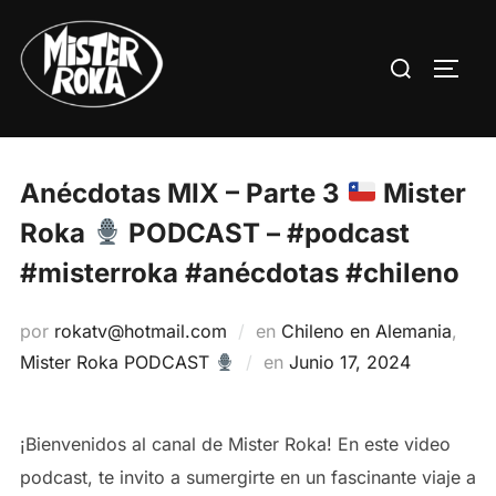
Saltar
al
Buscar:
ALTE
contenido
Anécdotas MIX – Parte 3
Mister
Roka
PODCAST – #podcast
#misterroka #anécdotas #chileno
por
rokatv@hotmail.com
en
Chileno en Alemania
,
Publicado
Mister Roka PODCAST
en
Junio 17, 2024
el
¡Bienvenidos al canal de Mister Roka! En este video
podcast, te invito a sumergirte en un fascinante viaje a