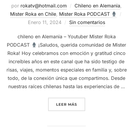
por
rokatv@hotmail.com
Chileno en Alemania
,
Publ
Mister Roka en Chile
,
Mister Roka PODCAST
el
Enero 11, 2024
Sin comentarios
chileno en Alemania – Youtuber Mister Roka
PODCAST
¡Saludos, querida comunidad de Mister
Roka! Hoy celebramos con emoción y gratitud cinco
increíbles años en este canal que ha sido testigo de
risas, viajes, momentos especiales en familia y, sobre
todo, de la conexión única que compartimos. Desde
nuestras raíces chilenas hasta las experiencias de …
“
5 AÑOS DE MISTER ROK
LEER MÁS