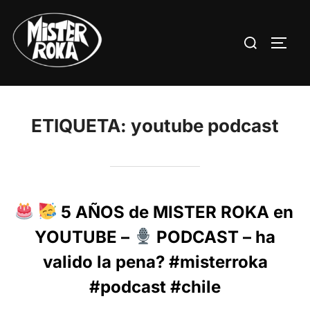
Saltar
al
Buscar:
ALTE
contenido
ETIQUETA:
youtube podcast
5 AÑOS de MISTER ROKA en
YOUTUBE –
PODCAST – ha
valido la pena? #misterroka
#podcast #chile