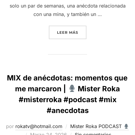
solo un par de semanas, una anécdota relacionada
con una mina, y también un …
“HISTORIAS REALES DE M
LEER MÁS
MIX de anécdotas: momentos que
me marcaron |
Mister Roka
#misterroka #podcast #mix
#anecdotas
por
rokatv@hotmail.com
Mister Roka PODCAST
Publicado
Marzo 24, 2026
Sin comentarios