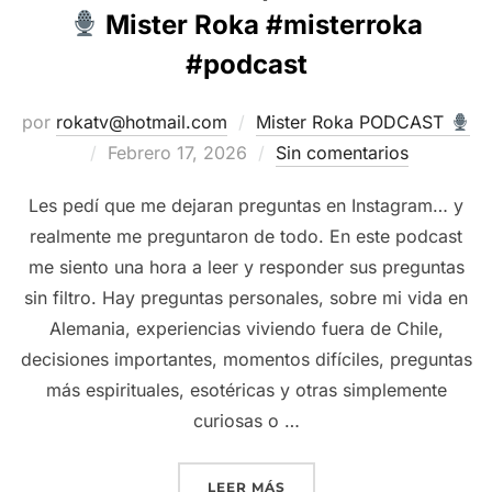
Mister Roka #misterroka
#podcast
por
rokatv@hotmail.com
Mister Roka PODCAST
Publicado
Febrero 17, 2026
Sin comentarios
el
Les pedí que me dejaran preguntas en Instagram… y
realmente me preguntaron de todo. En este podcast
me siento una hora a leer y responder sus preguntas
sin filtro. Hay preguntas personales, sobre mi vida en
Alemania, experiencias viviendo fuera de Chile,
decisiones importantes, momentos difíciles, preguntas
más espirituales, esotéricas y otras simplemente
curiosas o …
“ME PREGUNTARON DE TOD
LEER MÁS