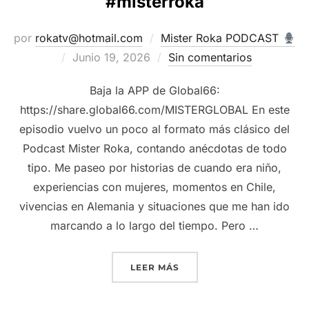
#misterroka
por
rokatv@hotmail.com
Mister Roka PODCAST
Publicado
Junio 19, 2026
Sin comentarios
el
Baja la APP de Global66:
https://share.global66.com/MISTERGLOBAL En este
episodio vuelvo un poco al formato más clásico del
Podcast Mister Roka, contando anécdotas de todo
tipo. Me paseo por historias de cuando era niño,
experiencias con mujeres, momentos en Chile,
vivencias en Alemania y situaciones que me han ido
marcando a lo largo del tiempo. Pero …
“DE RISAS A UN MOMENTO
LEER MÁS