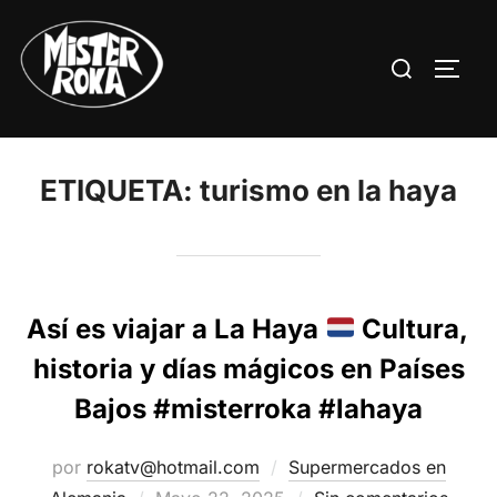
Saltar
al
Buscar:
ALTE
contenido
ETIQUETA:
turismo en la haya
Así es viajar a La Haya
Cultura,
historia y días mágicos en Países
Bajos #misterroka #lahaya
por
rokatv@hotmail.com
Supermercados en
Publicado