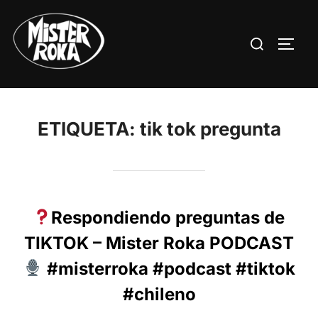
Saltar
al
Buscar:
ALTE
contenido
ETIQUETA:
tik tok pregunta
Respondiendo preguntas de
TIKTOK – Mister Roka PODCAST
#misterroka #podcast #tiktok
#chileno