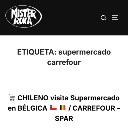
Saltar
al
Buscar:
ALTE
contenido
ETIQUETA:
supermercado
carrefour
CHILENO visita Supermercado
en BÉLGICA
/ CARREFOUR –
SPAR