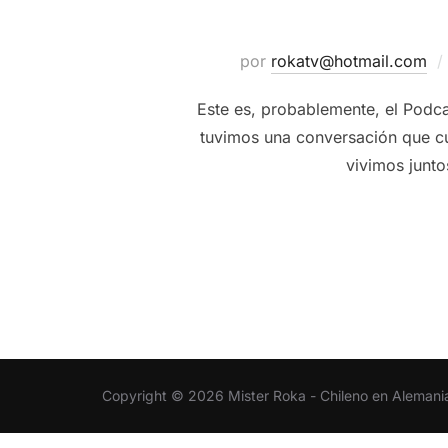
por
rokatv@hotmail.com
Este es, probablemente, el Podca
tuvimos una conversación que cu
vivimos junto
Copyright © 2026 Mister Roka - Chileno en Alemani