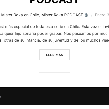
Publica
Mister Roka en Chile
,
Mister Roka PODCAST
Enero 
el
st más especial de toda esta serie en Chile. Esta vez el in
alquier hijo soñaría poder grabar. Nos paseamos por mucha
s, otras de su infancia, de su juventud y de los muchos via
“
MI PAPÁ, SU HISTORIA Y
LEER MÁS
a