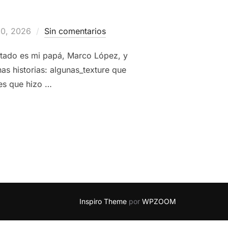
do
30, 2026
Sin comentarios
vitado es mi papá, Marco López, y
s historias: algunas_texture que
jes que hizo …
 LA MÍA: UN PODCAST QUE SOÑÉ TODA LA VIDA |
MISTER ROK
Inspiro Theme
por
WPZOOM