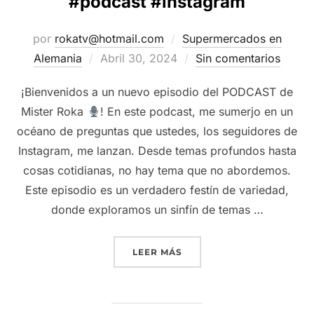
#podcast #instagram
por
rokatv@hotmail.com
Supermercados en
Publicado
Alemania
Abril 30, 2024
Sin comentarios
el
¡Bienvenidos a un nuevo episodio del PODCAST de
Mister Roka
! En este podcast, me sumerjo en un
océano de preguntas que ustedes, los seguidores de
Instagram, me lanzan. Desde temas profundos hasta
cosas cotidianas, no hay tema que no abordemos.
Este episodio es un verdadero festín de variedad,
donde exploramos un sinfín de temas …
“
RESPONDIENDO PREGUNT
LEER MÁS