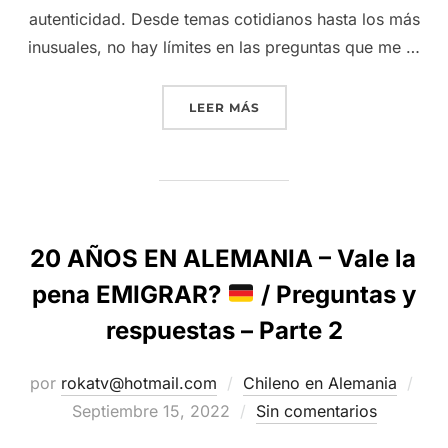
autenticidad. Desde temas cotidianos hasta los más
inusuales, no hay límites en las preguntas que me …
“
RESPONDIENDO PREGUNT
LEER MÁS
20 AÑOS EN ALEMANIA – Vale la
pena EMIGRAR?
/ Preguntas y
respuestas – Parte 2
Pub
por
rokatv@hotmail.com
Chileno en Alemania
el
Septiembre 15, 2022
Sin comentarios