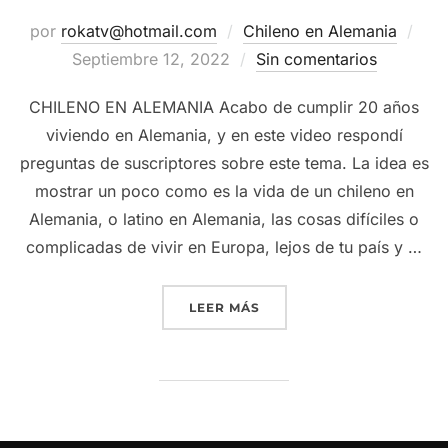
Pub
por
rokatv@hotmail.com
Chileno en Alemania
el
Septiembre 12, 2022
Sin comentarios
CHILENO EN ALEMANIA Acabo de cumplir 20 años
viviendo en Alemania, y en este video respondí
preguntas de suscriptores sobre este tema. La idea es
mostrar un poco como es la vida de un chileno en
Alemania, o latino en Alemania, las cosas difíciles o
complicadas de vivir en Europa, lejos de tu país y …
“20 AÑOS EN ALEMANIA –
LEER MÁS