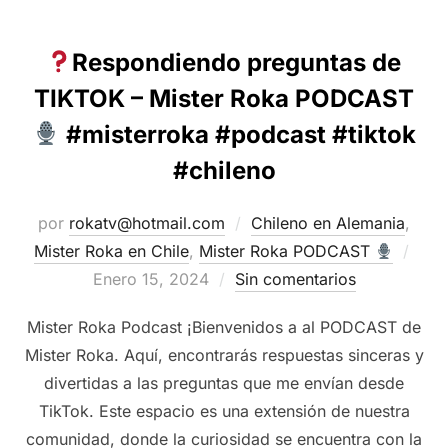
Respondiendo preguntas de
TIKTOK – Mister Roka PODCAST
#misterroka #podcast #tiktok
#chileno
por
rokatv@hotmail.com
Chileno en Alemania
,
Publ
Mister Roka en Chile
,
Mister Roka PODCAST
el
Enero 15, 2024
Sin comentarios
Mister Roka Podcast ¡Bienvenidos a al PODCAST de
Mister Roka. Aquí, encontrarás respuestas sinceras y
divertidas a las preguntas que me envían desde
TikTok. Este espacio es una extensión de nuestra
comunidad, donde la curiosidad se encuentra con la