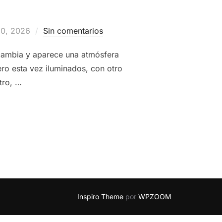
do
30, 2026
Sin comentarios
o cambia y aparece una atmósfera
pero esta vez iluminados, con otro
tro, …
, METRO Y CALLES INCREÍBLES | PARTE 3 #MISTERROKA #PR
Inspiro Theme
por
WPZOOM