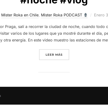
Publica
Mister Roka en Chile
,
Mister Roka PODCAST
Enero 
el
 por Praga, salí a recorrer la ciudad de noche, cuando tod
isitar varios de los lugares que ya mostré durante el día, 
 y otra energía. En este video muestro las estaciones de me
“PRAGA DE NOCHE
LUCES
LEER MÁS
a