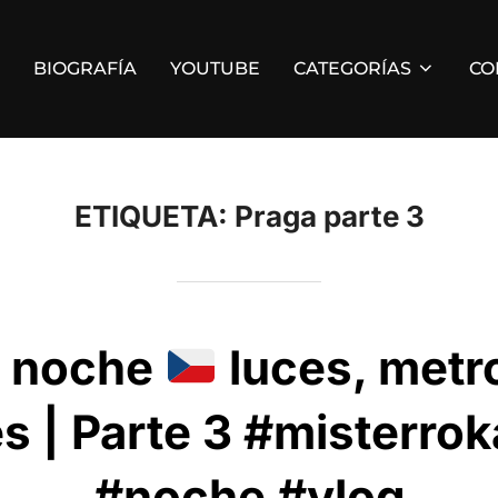
BIOGRAFÍA
YOUTUBE
CATEGORÍAS
CO
ETIQUETA:
Praga parte 3
e noche
luces, metro
es | Parte 3 #misterro
#noche #vlog