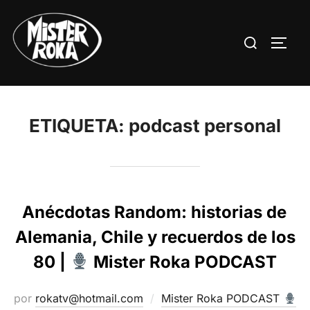
Saltar
al
Buscar:
ALTE
contenido
ETIQUETA:
podcast personal
Anécdotas Random: historias de
Alemania, Chile y recuerdos de los
80 |
Mister Roka PODCAST
por
rokatv@hotmail.com
Mister Roka PODCAST