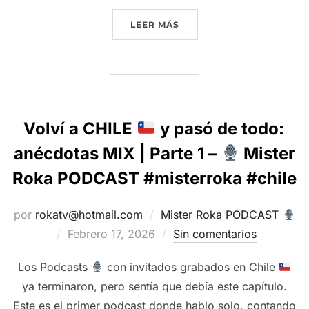
“EL LADO B DE LOS PODC
LEER MÁS
Volví a CHILE
y pasó de todo:
anécdotas MIX | Parte 1 –
Mister
Roka PODCAST #misterroka #chile
por
rokatv@hotmail.com
Mister Roka PODCAST
Publicado
Febrero 17, 2026
Sin comentarios
el
Los Podcasts
con invitados grabados en Chile
ya terminaron, pero sentía que debía este capítulo.
Este es el primer podcast donde hablo solo, contando