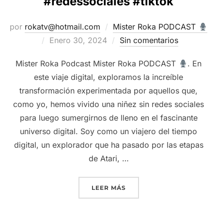
#redessociales #tiktok
por
rokatv@hotmail.com
Mister Roka PODCAST
Publicado
Enero 30, 2024
Sin comentarios
el
Mister Roka Podcast Mister Roka PODCAST
. En
este viaje digital, exploramos la increíble
transformación experimentada por aquellos que,
como yo, hemos vivido una niñez sin redes sociales
para luego sumergirnos de lleno en el fascinante
universo digital. Soy como un viajero del tiempo
digital, un explorador que ha pasado por las etapas
de Atari, …
“REDES SOCIALES – MI O
LEER MÁS