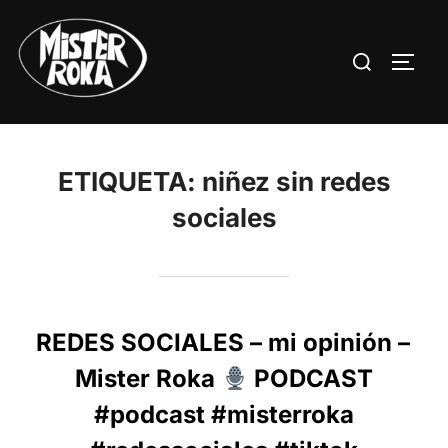
Saltar
al
Buscar:
ALTE
contenido
ETIQUETA:
niñez sin redes
sociales
REDES SOCIALES – mi opinión –
Mister Roka
PODCAST
#podcast #misterroka