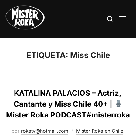
Saltar
al
Buscar:
ALTE
contenido
ETIQUETA:
Miss Chile
KATALINA PALACIOS – Actriz,
Cantante y Miss Chile 40+ |
Mister Roka PODCAST#misterroka
por
rokatv@hotmail.com
Mister Roka en Chile
,