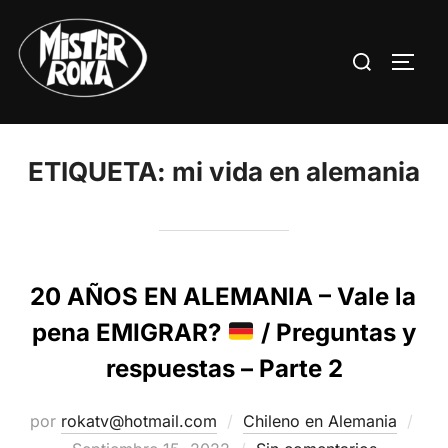
Saltar
al
Buscar:
ALTE
contenido
ETIQUETA:
mi vida en alemania
20 AÑOS EN ALEMANIA – Vale la
pena EMIGRAR?
/ Preguntas y
respuestas – Parte 2
Pub
por
rokatv@hotmail.com
Chileno en Alemania