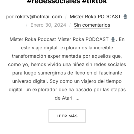
#redessociales #tiktok
por
rokatv@hotmail.com
Mister Roka PODCAST
Publicado
Enero 30, 2024
Sin comentarios
el
Mister Roka Podcast Mister Roka PODCAST
. En
este viaje digital, exploramos la increíble
transformación experimentada por aquellos que,
como yo, hemos vivido una niñez sin redes sociales
para luego sumergirnos de lleno en el fascinante
universo digital. Soy como un viajero del tiempo
digital, un explorador que ha pasado por las etapas
de Atari, …
“REDES SOCIALES – MI O
LEER MÁS