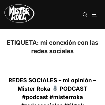
Saltar
al
Buscar:
ALTE
contenido
ETIQUETA:
mi conexión con las
redes sociales
REDES SOCIALES – mi opinión –
Mister Roka
PODCAST
#podcast #misterroka