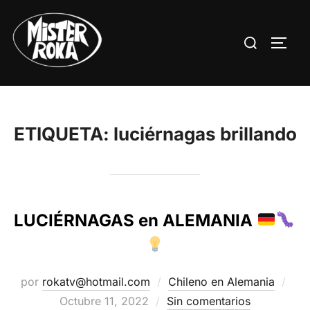
Saltar
al
Buscar:
ALTE
contenido
ETIQUETA:
luciérnagas brillando
LUCIÉRNAGAS en ALEMANIA
Pub
por
rokatv@hotmail.com
Chileno en Alemania
el
Octubre 11, 2022
Sin comentarios