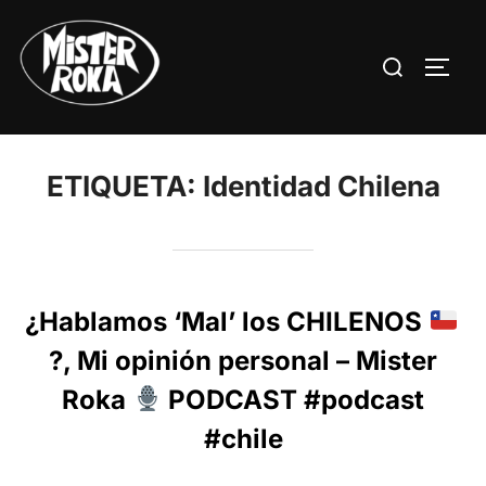
Saltar
al
Buscar:
ALTE
contenido
ETIQUETA:
Identidad Chilena
¿Hablamos ‘Mal’ los CHILENOS
?, Mi opinión personal – Mister
Roka
PODCAST #podcast
#chile