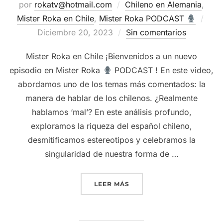
por
rokatv@hotmail.com
Chileno en Alemania
,
Publ
Mister Roka en Chile
,
Mister Roka PODCAST
el
Diciembre 20, 2023
Sin comentarios
Mister Roka en Chile ¡Bienvenidos a un nuevo
episodio en Mister Roka
PODCAST ! En este video,
abordamos uno de los temas más comentados: la
manera de hablar de los chilenos. ¿Realmente
hablamos ‘mal’? En este análisis profundo,
exploramos la riqueza del español chileno,
desmitificamos estereotipos y celebramos la
singularidad de nuestra forma de …
“¿HABLAMOS ‘MAL’ LOS 
LEER MÁS