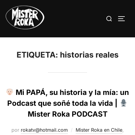
Saltar
al
Buscar:
ALTE
contenido
ETIQUETA:
historias reales
Mi PAPÁ, su historia y la mía: un
Podcast que soñé toda la vida |
Mister Roka PODCAST
por
rokatv@hotmail.com
Mister Roka en Chile
,