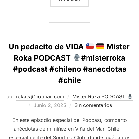
Un pedacito de VIDA
Mister
Roka PODCAST
#misterroka
#podcast #chileno #anecdotas
#chile
por
rokatv@hotmail.com
Mister Roka PODCAST
Publicado
Junio 2, 2025
Sin comentarios
el
En este episodio especial del Podcast, comparto
anécdotas de mi niñez en Viña del Mar, Chile —
especialmente del Sporting Club, donde jugábamos