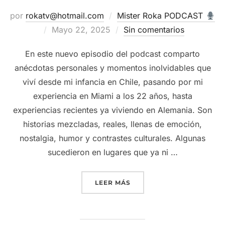
por
rokatv@hotmail.com
Mister Roka PODCAST
Publicado
Mayo 22, 2025
Sin comentarios
el
En este nuevo episodio del podcast comparto
anécdotas personales y momentos inolvidables que
viví desde mi infancia en Chile, pasando por mi
experiencia en Miami a los 22 años, hasta
experiencias recientes ya viviendo en Alemania. Son
historias mezcladas, reales, llenas de emoción,
nostalgia, humor y contrastes culturales. Algunas
sucedieron en lugares que ya ni …
“ANÉCDOTAS DE UN CHI
LEER MÁS