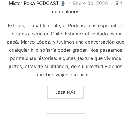
Publicado
Mister Roka PODCAST
Enero 30, 2026
Sin
el
comentarios
Este es, probablemente, el Podcast más especial de
toda esta serie en Chile. Esta vez el invitado es mi
papá, Marco López, y tuvimos una conversación que
cualquier hijo soñaría poder grabar. Nos paseamos
por muchas historias: algunas_texture que vivimos
juntos, otras de su infancia, de su juventud y de los
muchos viajes que hizo …
“
MI PAPÁ, SU HISTORIA Y
LEER MÁS