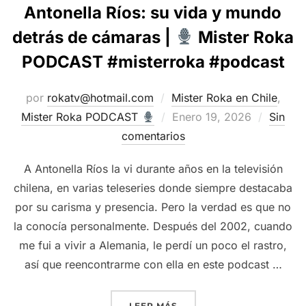
Antonella Ríos: su vida y mundo
detrás de cámaras |
Mister Roka
PODCAST #misterroka #podcast
por
rokatv@hotmail.com
Mister Roka en Chile
,
Publicado
Mister Roka PODCAST
Enero 19, 2026
Sin
el
comentarios
A Antonella Ríos la vi durante años en la televisión
chilena, en varias teleseries donde siempre destacaba
por su carisma y presencia. Pero la verdad es que no
la conocía personalmente. Después del 2002, cuando
me fui a vivir a Alemania, le perdí un poco el rastro,
así que reencontrarme con ella en este podcast …
“ANTONELLA RÍOS: SU VI
LEER MÁS