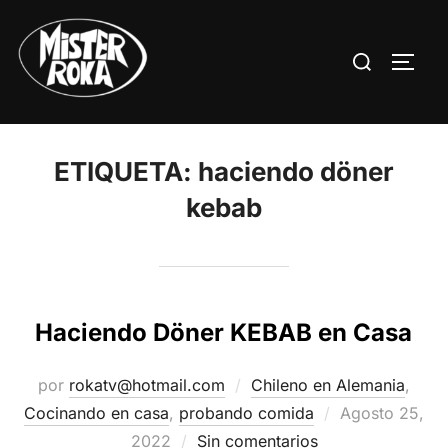
Saltar
al
Buscar:
ALTE
contenido
ETIQUETA:
haciendo döner
kebab
Haciendo Döner KEBAB en Casa
por
rokatv@hotmail.com
Chileno en Alemania
,
Publicado
Cocinando en casa
,
probando comida
Agosto 25,
el
2022
Sin comentarios