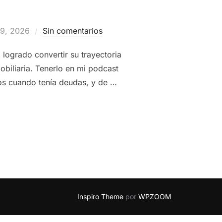
ado
19, 2026
Sin comentarios
ogrado convertir su trayectoria
biliaria. Tenerlo en mi podcast
os cuando tenía deudas, y de …
SIN FILTROS: EDUCACIÓN FINANCIERA, EMPRENDIMIENTO |
Inspiro Theme
por
WPZOOM