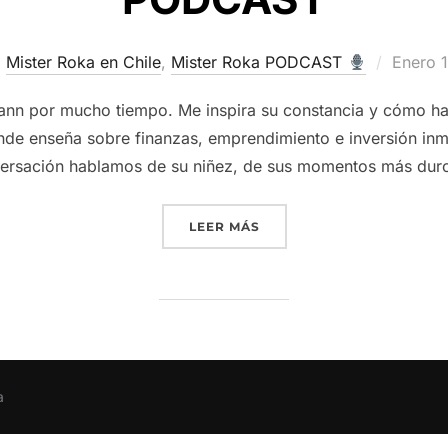
Public
Mister Roka en Chile
,
Mister Roka PODCAST
Enero 
el
nn por mucho tiempo. Me inspira su constancia y cómo ha l
e enseña sobre finanzas, emprendimiento e inversión inmo
versación hablamos de su niñez, de sus momentos más dur
“
FRANCISCO ACKERMANN 
LEER MÁS
a