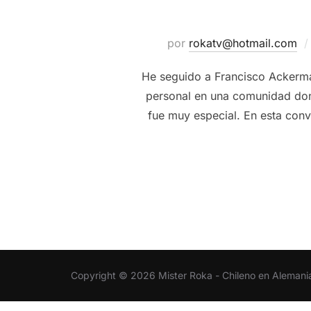
por
rokatv@hotmail.com
He seguido a Francisco Ackerma
personal en una comunidad dond
fue muy especial. En esta con
Copyright © 2026 Mister Roka - Chileno en Alemani