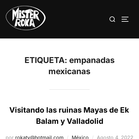
Saltar
al
Buscar:
ALTE
contenido
ETIQUETA:
empanadas
mexicanas
Visitando las ruinas Mayas de Ek
Balam y Valladolid
Publicado
por
rokatv@hotmail.com
México
Agosto 4, 2022