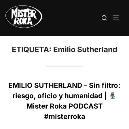
Saltar
al
Buscar:
ALTE
contenido
ETIQUETA:
Emilio Sutherland
EMILIO SUTHERLAND – Sin filtro:
riesgo, oficio y humanidad |
Mister Roka PODCAST
#misterroka