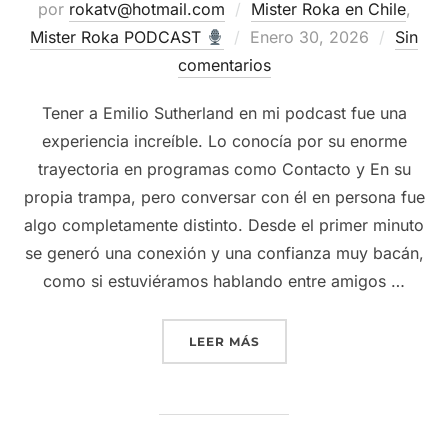
por
rokatv@hotmail.com
Mister Roka en Chile
,
Publicado
Mister Roka PODCAST
Enero 30, 2026
Sin
el
comentarios
Tener a Emilio Sutherland en mi podcast fue una
experiencia increíble. Lo conocía por su enorme
trayectoria en programas como Contacto y En su
propia trampa, pero conversar con él en persona fue
algo completamente distinto. Desde el primer minuto
se generó una conexión y una confianza muy bacán,
como si estuviéramos hablando entre amigos …
“EMILIO SUTHERLAND – SI
LEER MÁS