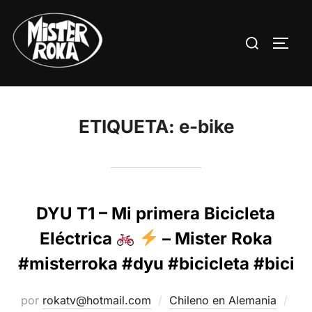
Saltar
al
Buscar:
ALTE
contenido
ETIQUETA:
e-bike
DYU T1 – Mi primera Bicicleta
Eléctrica
– Mister Roka
#misterroka #dyu #bicicleta #bici
Pub
por
rokatv@hotmail.com
Chileno en Alemania