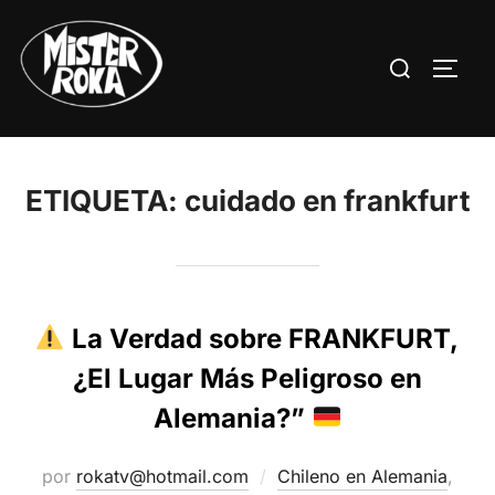
Saltar
al
Buscar:
ALTE
contenido
ETIQUETA:
cuidado en frankfurt
La Verdad sobre FRANKFURT,
¿El Lugar Más Peligroso en
Alemania?”
por
rokatv@hotmail.com
Chileno en Alemania
,