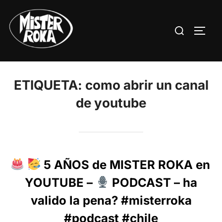
Saltar
al
Buscar:
ALTE
contenido
ETIQUETA:
como abrir un canal
de youtube
5 AÑOS de MISTER ROKA en
YOUTUBE –
PODCAST – ha
valido la pena? #misterroka
#podcast #chile