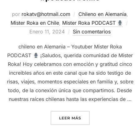
por
rokatv@hotmail.com
Chileno en Alemania
,
Publ
Mister Roka en Chile
,
Mister Roka PODCAST
el
Enero 11, 2024
Sin comentarios
chileno en Alemania – Youtuber Mister Roka
PODCAST
¡Saludos, querida comunidad de Mister
Roka! Hoy celebramos con emoción y gratitud cinco
increíbles años en este canal que ha sido testigo de
risas, viajes, momentos especiales en familia y, sobre
todo, de la conexión única que compartimos. Desde
nuestras raíces chilenas hasta las experiencias de …
“
5 AÑOS DE MISTER ROK
LEER MÁS