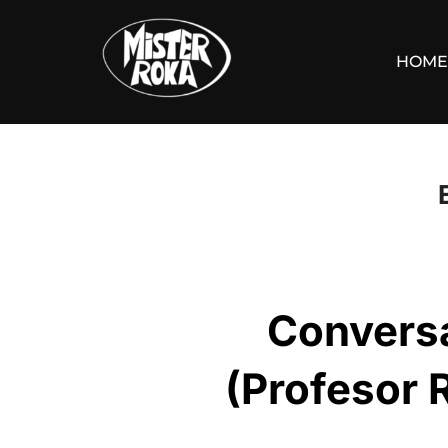
Saltar
al
HOME
contenido
Convers
(Profesor 