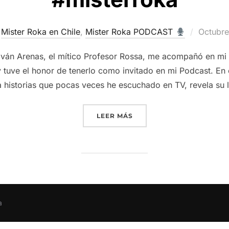
Publica
Mister Roka en Chile
,
Mister Roka PODCAST
Octubre
el
: Iván Arenas, el mítico Profesor Rossa, me acompañó en mi
 tuve el honor de tenerlo como invitado en mi Podcast. En es
 historias que pocas veces he escuchado en TV, revela su
“CONVERSANDO CON EL G
LEER MÁS
a