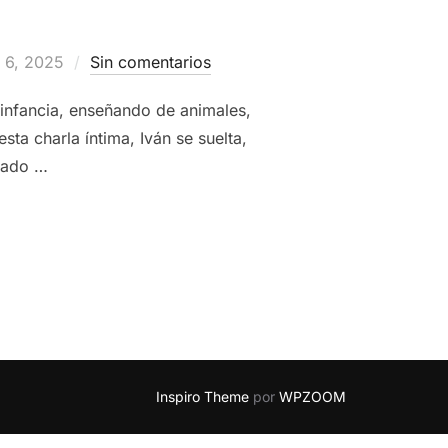
do
 6, 2025
Sin comentarios
 infancia, enseñando de animales,
ta charla íntima, Iván se suelta,
 lado …
RAN IVÁN ARENAS (PROFESOR ROSSA) |
MISTER ROKA PODC
Inspiro Theme
por
WPZOOM