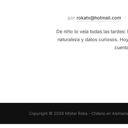
por
rokatv@hotmail.com
De niño lo veía todas las tardes
naturaleza y datos curiosos. Hoy
cuenta
Copyright © 2026 Mister Roka - Chileno en Alemani