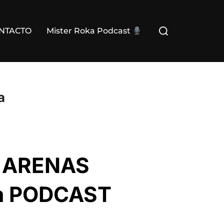
Buscar:
NTACTO
Mister Roka Podcast
a
N ARENAS
ka PODCAST