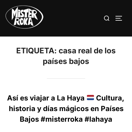
Saltar
al
Buscar:
ALTE
contenido
ETIQUETA:
casa real de los
países bajos
Así es viajar a La Haya
Cultura,
historia y días mágicos en Países
Bajos #misterroka #lahaya