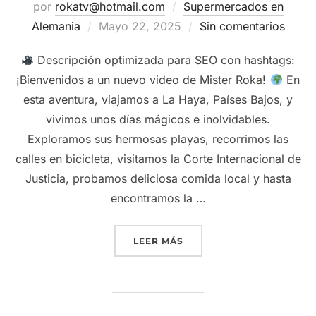
por
rokatv@hotmail.com
Supermercados en
Publicado
Alemania
Mayo 22, 2025
Sin comentarios
el
Descripción optimizada para SEO con hashtags:
¡Bienvenidos a un nuevo video de Mister Roka!
En
esta aventura, viajamos a La Haya, Países Bajos, y
vivimos unos días mágicos e inolvidables.
Exploramos sus hermosas playas, recorrimos las
calles en bicicleta, visitamos la Corte Internacional de
Justicia, probamos deliciosa comida local y hasta
encontramos la …
“ASÍ ES VIAJAR A LA HAY
LEER MÁS