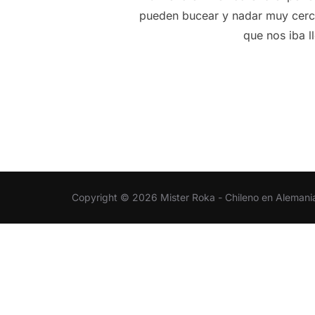
pueden bucear y nadar muy cerca
que nos iba l
Copyright © 2026 Mister Roka - Chileno en Alemani