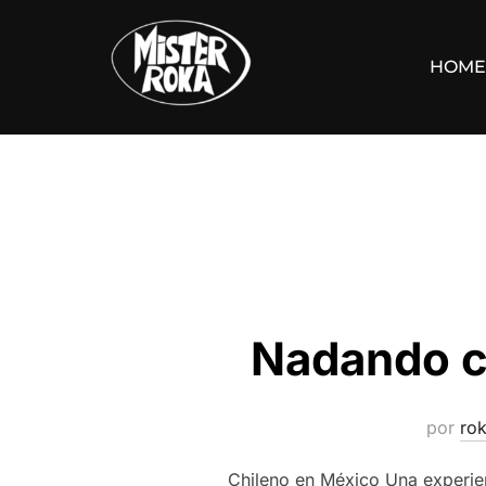
Saltar
al
HOME
contenido
Nadando c
por
ro
Chileno en México Una experien