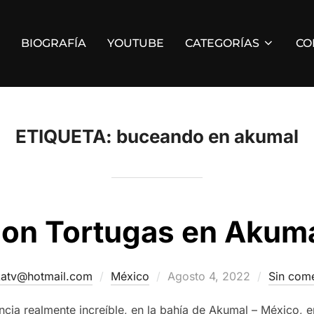
BIOGRAFÍA
YOUTUBE
CATEGORÍAS
CO
ETIQUETA:
buceando en akumal
on Tortugas en Akuma
Publicado
katv@hotmail.com
México
Agosto 4, 2022
Sin come
el
cia realmente increíble, en la bahía de Akumal – México, e