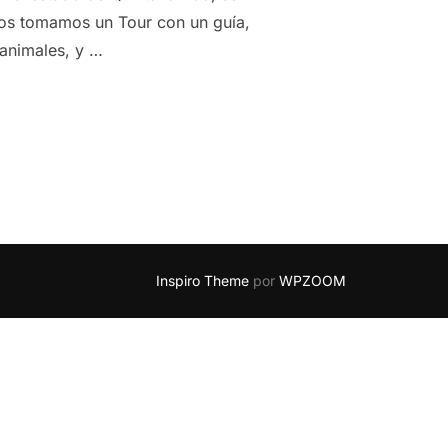
ros tomamos un Tour con un guía,
 animales, y …
 EN AKUMAL – MÉXICO”
Inspiro Theme
por
WPZOOM