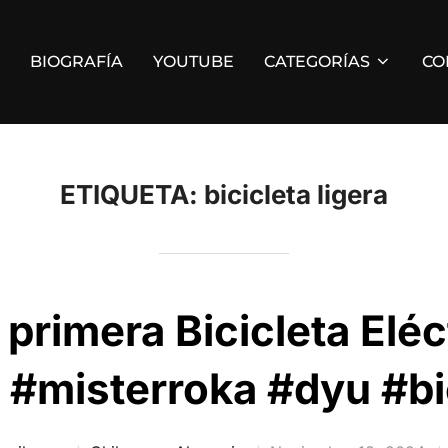
BIOGRAFÍA
YOUTUBE
CATEGORÍAS
CO
ETIQUETA:
bicicleta ligera
 primera Bicicleta Eléc
 #misterroka #dyu #bic