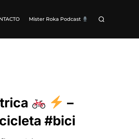
Buscar:
NTACTO
Mister Roka Podcast
trica
–
icleta #bici