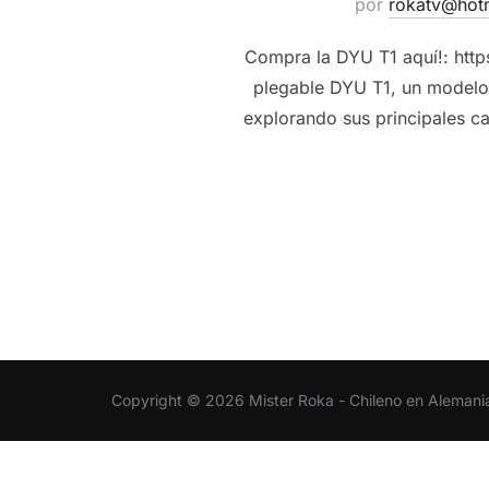
por
rokatv@hot
Compra la DYU T1 aquí!: https
plegable DYU T1, un modelo 
explorando sus principales c
Copyright © 2026 Mister Roka - Chileno en Alemani