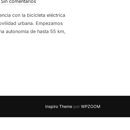
Sin comentarios
cia con la bicicleta eléctrica
movilidad urbana. Empezamos
una autonomía de hasta 55 km,
CICLETA ELÉCTRICA
– MISTER ROKA #MISTERROKA #DYU #BICI
Inspiro Theme
por
WPZOOM