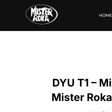
Saltar
al
HOME
contenido
DYU T1 – Mi
Mister Roka