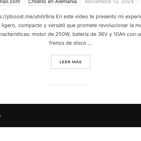
Publicado
mail.com
Chileno en Alemania
Noviembre 13, 2024
el
://pboost.me/uhsV6na En este video te presento mi experien
ligero, compacto y versátil que promete revolucionar la 
aracterísticas: motor de 250W, batería de 36V y 10Ah con 
frenos de disco …
“DYU T1 – MI PRIMERA BI
LEER MÁS
a