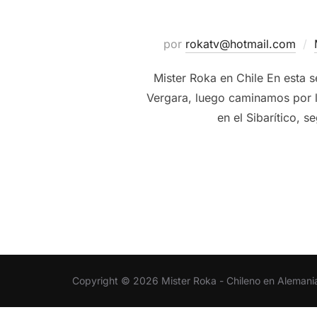
por
rokatv@hotmail.com
Mister Roka en Chile En esta 
Vergara, luego caminamos por l
en el Sibarítico, 
Copyright © 2026 Mister Roka - Chileno en Alemani