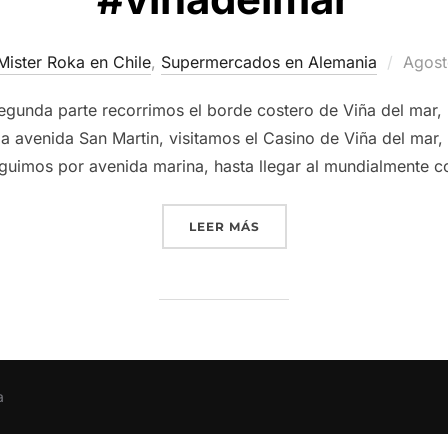
Publi
Mister Roka en Chile
,
Supermercados en Alemania
Agost
el
segunda parte recorrimos el borde costero de Viña del mar
a avenida San Martin, visitamos el Casino de Viña del ma
seguimos por avenida marina, hasta llegar al mundialmente 
“VISITANDO MI CIUDAD V
LEER MÁS
a