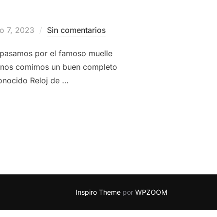
cado
o 7, 2023
Sin comentarios
, pasamos por el famoso muelle
r, nos comimos un buen completo
conocido Reloj de …
IÑA DEL MAR – CHILE
, DESPUÉS DE 8 AÑOS / PARTE 2 #MIST
Inspiro Theme
por
WPZOOM