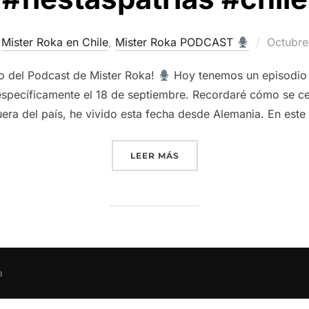
Publica
Mister Roka en Chile
,
Mister Roka PODCAST
Octubre
el
o del Podcast de Mister Roka!
Hoy tenemos un episodio
, específicamente el 18 de septiembre. Recordaré cómo se 
era del país, he vivido esta fecha desde Alemania. En est
“
FIESTAS PATRIAS – 18 
LEER MÁS
a