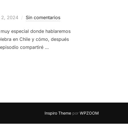
do
 2, 2024
Sin comentarios
 muy especial donde hablaremos
celebra en Chile y cómo, después
e episodio compartiré …
DE SEPTIEMBRE – MISTER ROKA PODCAST
#18SEPTIEMBRE #FIE
Inspiro Theme
por
WPZOOM